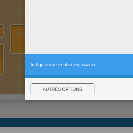
:
support@hellokids.com
|
Conditions
|
Cookies
|
Paramètres de c