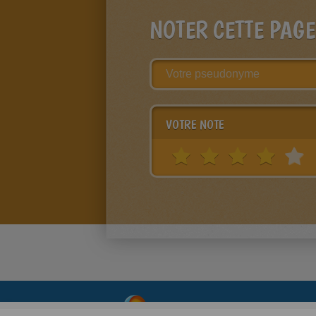
NOTER CETTE PAGE
VOTRE NOTE
About
|
Advertising
| Contact