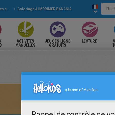
Marques connues
Coloriage A IMPRIMER BANANIA
S
ACTIVITES
JEUX EN LIGNE
LECTURE
V
S
MANUELLES
GRATUITS
T
S