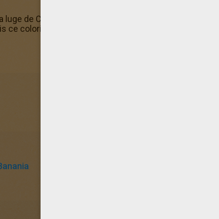
 La luge de Coloriage A IMPRIMER BANANIA à quelqu'un, va-
ce coloriage La luge terminé, n'hésite pas à l'offir à tes 
Banania