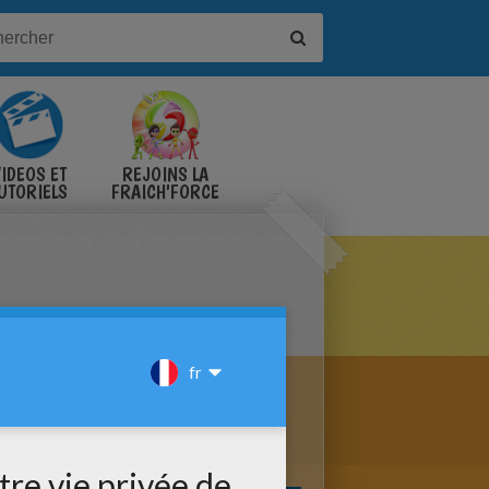
IDÉOS ET
REJOINS LA
UTORIELS
FRAICH'FORCE