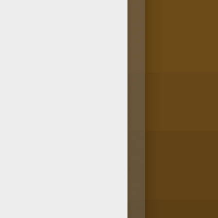
vite dans la rubrique Coloriage
parents ou à tes amis !