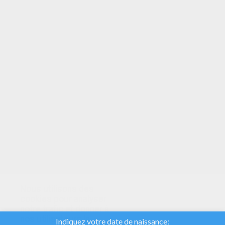
VOTRE NOTE
Nous utilisons des
cookies pour analyser
notre trafic et donner à
nos utilisateurs la