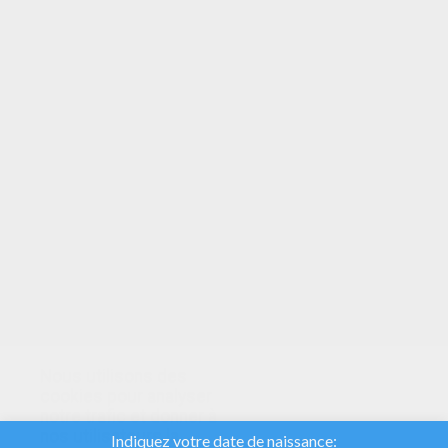
VOTRE NOTE
Nous utilisons des
cookies pour analyser
notre trafic et donner à
nos utilisateurs la