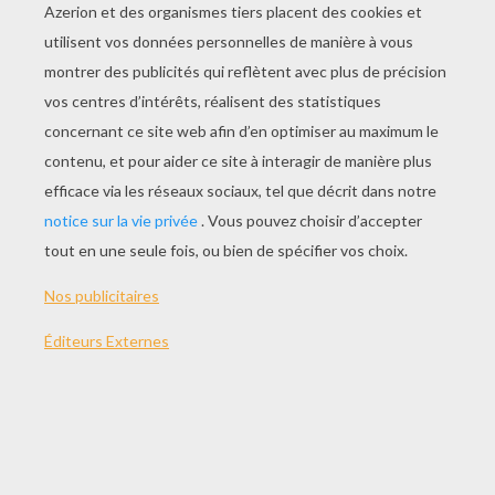
JOUER
THÈMES:
Banquise
Otarie
Logique