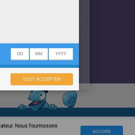
onfidentialité
isateur. Nous fournissons
©2016 Azerion. All rights reserved.
ACCORD