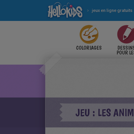
jeux en ligne gratuits
COLORIAGES
DESSIN
POUR LE
ENFANT
JEU : LES ANI