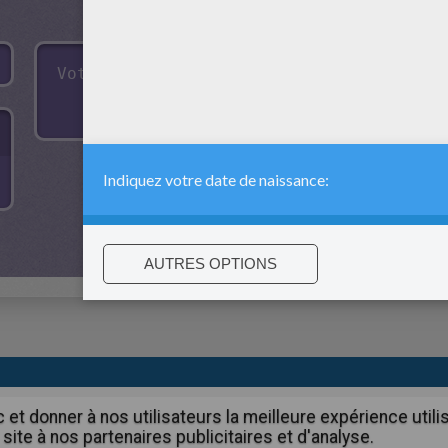
:
support@hellokids.com
|
Conditions
|
Cookies
|
Paramètres de c
c et donner à nos utilisateurs la meilleure expérience util
site à nos partenaires publicitaires et d'analyse.