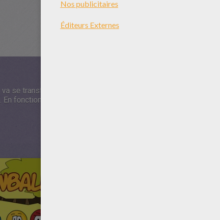
a se transformer en un autre animon ... Mais lequel ? Pour le sav
 En fonction de sa nourriture, tu obtiendras un animon différent. 