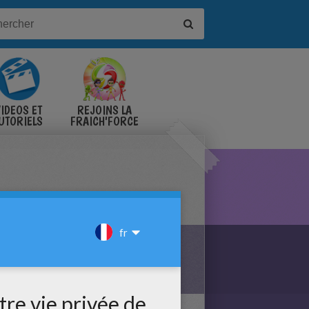
IDÉOS ET
REJOINS LA
UTORIELS
FRAICH'FORCE