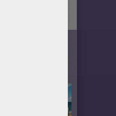
oir, il faudra que tu choisisses
Il y en a au moins 9 différents à