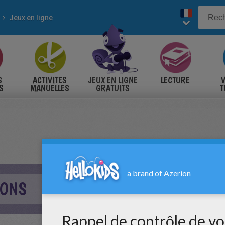
Jeux en ligne
S
ACTIVITES
JEUX EN LIGNE
LECTURE
V
S
MANUELLES
GRATUITS
T
S
MONS