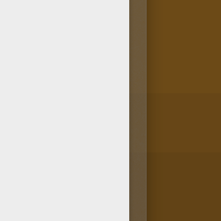
s car il fait partie des
ta chambre, regarde dans la
oloriage Ploé et Plovina