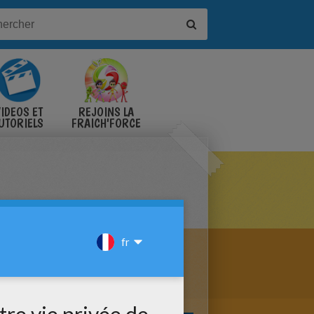
IDÉOS ET
REJOINS LA
UTORIELS
FRAICH'FORCE