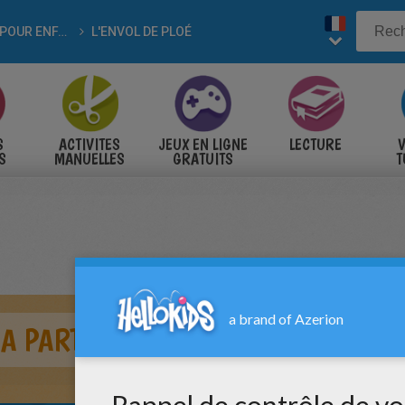
FILMS POUR ENFANTS
L'ENVOL DE PLOÉ
S
ACTIVITES
JEUX EN LIGNE
LECTURE
V
S
MANUELLES
GRATUITS
T
S
NA PARTAGENT LEUR REPAS