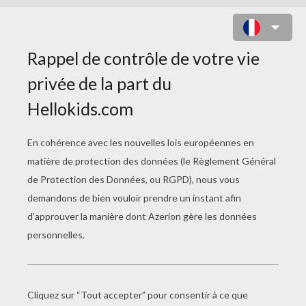
LE RENARD ET LE CHASSEUR
Il était une fois trois renardeaux : le plus petit de
la famille était le plus malin, quant à ses frères,
ils étaient grands mais bêtes et ne pensaient
qu'à eux. Le petit renardeau avait un pelage
fabuleux et une queue magnifique, ses frères en
étaient jaloux. Ils habitaient dans un terrier à côté
d'une forêt.
Un jour en se promenant il entendit un coup de
feu. Il en fut intrigué, il n'eut pas le temps de faire
trois pas qu'un oiseau mort tomba à côté de lui.