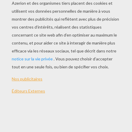
Il ne savait pas ce qu'était la chasse mais le
coup de feu lui avait fait comprendre. Il se cacha
et vit un l'homme avec un bâton en fer qui jetait
de la fumée : c'était un fusil. Il y avait aussi des
chiens affamés. Il courut avertir sa famille qu'un
homme tuait les animaux avec un bâton en fer
qui jetait de la fumée accompagné de deux
chiens.
Quand le chasseur aperçut le terrier, il mit des
pièges sur toutes les entrées dominant le terrier.
Le petit renardeau creusa un trou pour échapper
aux pièges du chasseur. Un jour que le chasseur
se reposait le petit renardeau s'échappa du
terrier. Ses parents ne pouvaient pas passer et
ses frères non plus. Le petit renardeau décida
d'aller chercher de l'aide. Il trouva un vieux
corbeau et il lui dit :
- Je cherche de l'aide, ma famille est en danger. Il
me faut de l'aide à tout prix.
Le corbeau lui dit :
- Prends une de mes plumes magiques et tu