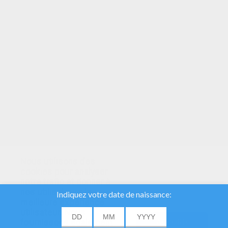
VOTRE NOTE
Nous utilisons des
cookies pour analyser
notre trafic et donner à
nos utilisateurs la
meilleure expérience
utilisateur. Nous
fournissons également
ACCORD