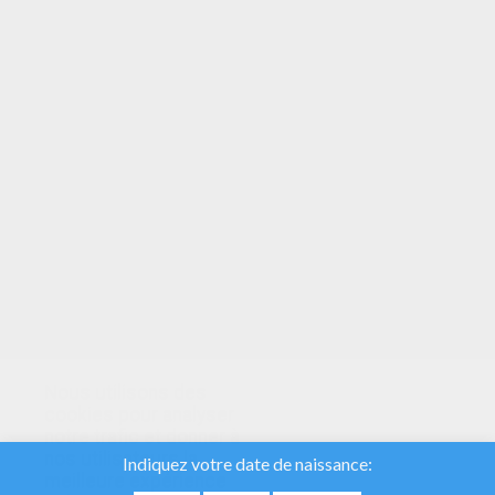
VOTRE NOTE
Nous utilisons des
cookies pour analyser
notre trafic et donner à
nos utilisateurs la
meilleure expérience