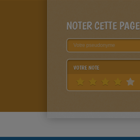
NOTER CETTE PAGE
VOTRE NOTE