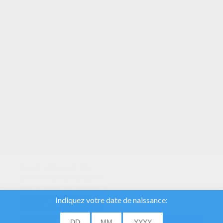
VOTRE NOTE
Nous utilisons des
cookies pour analyser
notre trafic et donner à
nos utilisateurs la
meilleure expérience
utilisateur. Nous