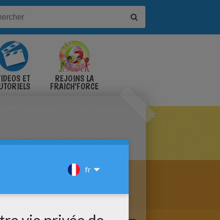
IDÉOS ET
REJOINS LA
UTORIELS
FRAICH'FORCE