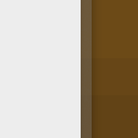
 ? Pas de souci, ce coloriage
e coloriage de Yu-Gi-Oh :
 les plus populaires de la