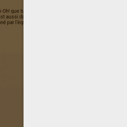
i-Oh! que tu cherchais mais tu n'as pas de quoi l'imprimer
st aussi dans la machine à colorier en ligne d'Hellokids. C
é par l'équipe d'Hellokids car il fait partie des coloriages