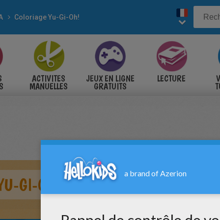
A
Coloriage Yu-Gi-Oh!
S
ACTIVITES
JEUX EN LIGNE
LECTURE
V
S
MANUELLES
GRATUITS
T
S
YU-GI-OH : WHITE DRAGON 1