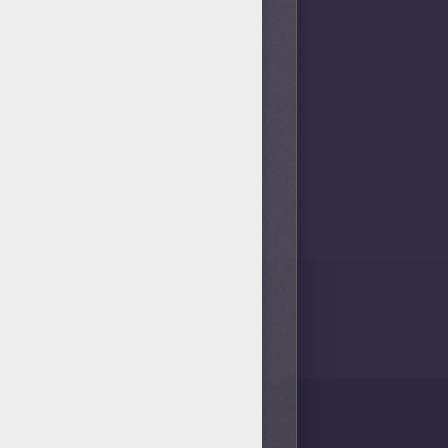
us de leur tête.
dès qu'elle sera remplie de
uettes, des carlages, ou