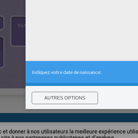
:
support@hellokids.com
|
Conditions
|
Cookies
|
Paramètres de c
c et donner à nos utilisateurs la meilleure expérience util
site à nos partenaires publicitaires et d'analyse.