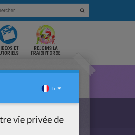
IDÉOS ET
REJOINS LA
UTORIELS
FRAICH'FORCE