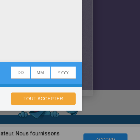
onfidentialité
isateur. Nous fournissons
©2016 Azerion. All rights reserved.
ACCORD