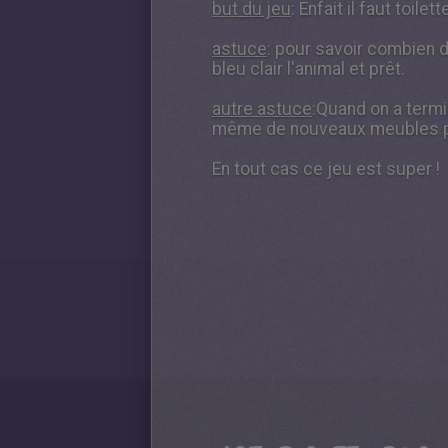
but du jeu
: Enfait il faut toil
astuce
: pour savoir combien de
bleu clair l'animal et prêt.
autre astuce
:Quand on a term
même de nouveaux meubles pou
En tout cas ce jeu est super !