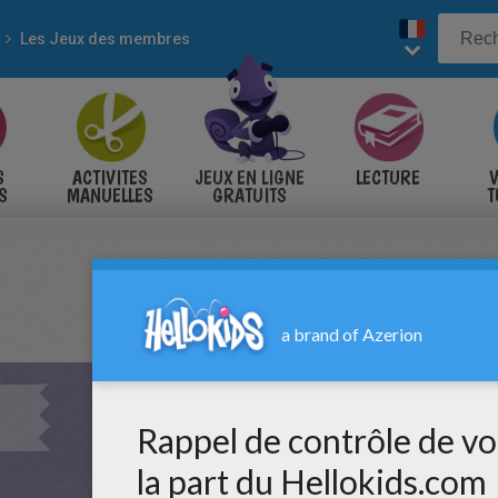
Les Jeux des membres
S
ACTIVITES
JEUX EN LIGNE
LECTURE
V
S
MANUELLES
GRATUITS
T
S