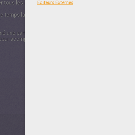
etter tous les animaux en fonction de l'icône qui est au dess
 temps la toilette va finir, regardez la patte bleu marine, 
iné une partie on peut même acheter des chaises des moq
r acomplir d'autres toilettes.