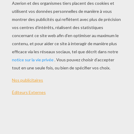
la couronne de l'Avent, décorée de 4 bougies qui
sont brûlées à chacun des dimanches précédent
Noël.
Dans certains endroits de la Suisse ont fête
aussi la Saint-Nicolas le 6 décembre (on lui
donne le nom de « Schmutzli »). A cette
occasion, les enfants sages sont récompensés
par des oranges et des confiseries, alors que les
enfants désobéissants sont réprimandés par le
terrible Père Fouettard !
A l'époque de Noël, la neige recouvre une bonne