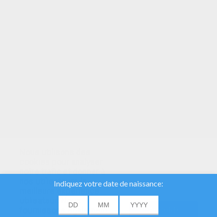
VOTRE NOTE
Nous utilisons des
cookies pour analyser
notre trafic et donner à
nos utilisateurs la
meilleure expérience
utilisateur. Nous
fournissons également
ACCORD