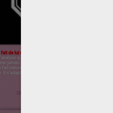
fait de lui un ami merveilleux »
Celui né sous le signe du 
d'analyse qui lui permettent de faire face à toutes les sit
urne jamais ses buts, même s'il lui faut plusieurs années p
 se fait naturellement beaucoup d'amis. Il a besoin de sécuri
Il s'adapte très facilement à toutes les formes de travai
Clique-ici pour colorier ton signe chinois!