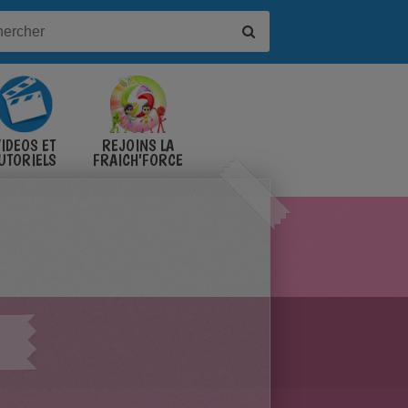
IDÉOS ET
REJOINS LA
UTORIELS
FRAICH'FORCE