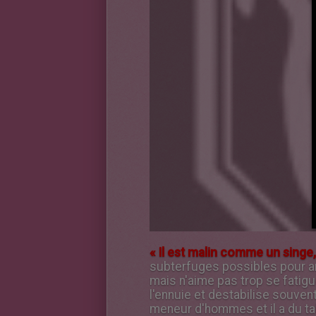
« Il est malin comme un singe, 
subterfuges possibles pour arri
mais n'aime pas trop se fatigu
l'ennuie et destabilise souven
meneur d'hommes et il a du tal