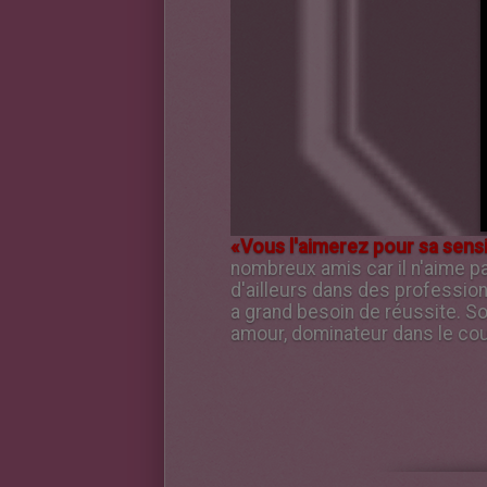
«Vous l'aimerez pour sa sensib
nombreux amis car il n'aime pas 
d'ailleurs dans des profession
a grand besoin de réussite. Son
amour, dominateur dans le cou