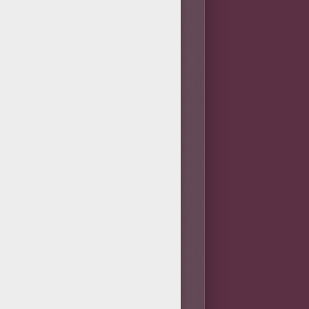
à user de tous les
 culoté, il réussit souvent
n'aime pas le conformisme qui
'est en général un excellent
er trop vite. En amour il aime