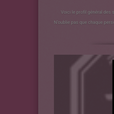
Voici le profil général des
N'oublie pas que chaque perso