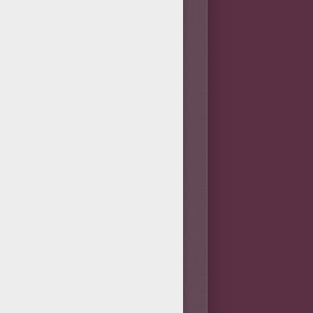
boeuf fait preuve d'un calme,
uations, même les plus
our les atteindre. Honnête,
té et de stabilité dans sa vie
l et s'impliquera avec