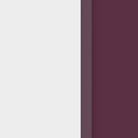
st un sage. Il peut parfois
es proches. Rigoureux, honnête,
nt. Il apprécie en toute
nts de vue que lui. Comme le
squ'il accorde son amour ou