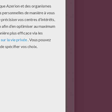
t très sociable. Il s'entoure de
onne intuition. Il s'épanouit
loisirs. Il est persévérant et
s rancunier...Sentimental en