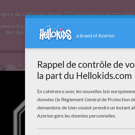
 signes du zodiaque chinois. Si tu ne connais pas ton signe
nne est unique et que les descriptions ci-dessous sont g
dire que tu es exactement tel que le signe est décrit.