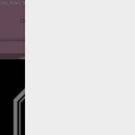
on, mais très altruiste il donne autant que ce qu'il reçoit.
Clique-ici pour colorier ton signe chinois!