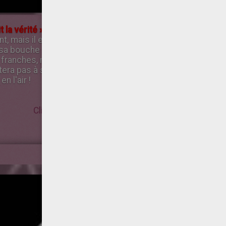
 la vérité »
Le dragon aime observer la vie des autres. C'e
rent, mais il est pourtant généreux et attentionné envers s
sa bouche sans trop se soucier de l'effet qu'elles produiro
, franches, même si elles ne partagent pas les mêmes poi
sitera pas à se lancer dans des missions importantes. Lor
n l'air !
Clique-ici pour colorier ton signe chinois!