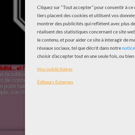
ilité... et l'excuserez pour ses petites colères»
Le rat es
la solitude. Il a une grande sensibilité artistique et une b
s de contact avec les gens ou les domaines créatifs et de 
 point faible ? Des colères terribles, bien qu'il ne soit pa
ple, son charme est incontestable !
Clique-ici pour colorier ton signe chinois!