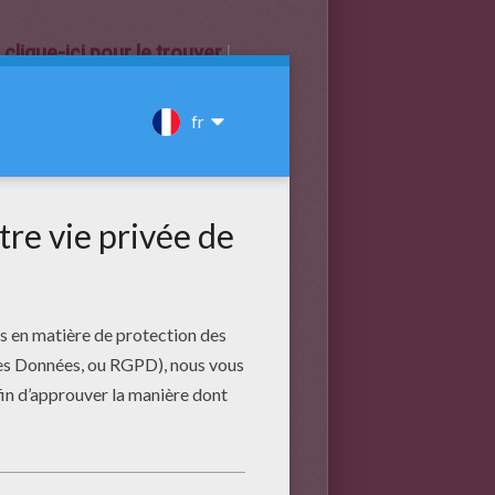
,
clique-ici pour le trouver
!
énérales, elles ne veulent pas