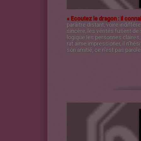
« Ecoutez le dragon : il connait
parâitre distant, voire indiffé
sincère, les vérités fusent de 
logique les personnes claires
rat aime impressioner, il n'hé
son amitié, ce n'est pas parole e