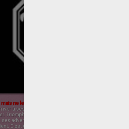
mais ne le jugez pas trop vite ! »
Le singe n'hésitera pas 
ver à ses fins ! Beau parleur, entreprenant, malin, parfois
er. Triompher sans trop d'efforts, telle est sa devise! Il 
t ses adversaires par ses choix inattendus et originaux. C
ent. C'est un personnage complexe, qu'il ne faudra pas jug