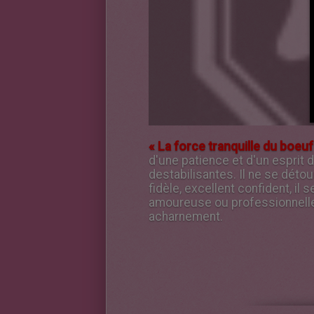
« La force tranquille du boeuf 
d'une patience et d'un esprit 
destabilisantes. Il ne se déto
fidèle, excellent confident, il
amoureuse ou professionnelle. 
acharnement.