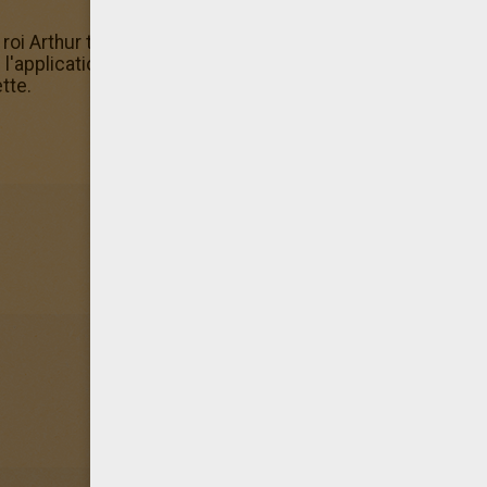
 roi Arthur terminé, n'hésite pas à en imprimer d'autres da
pplication gratuite d'Hellokids et colorie ce coloriage du
tte.