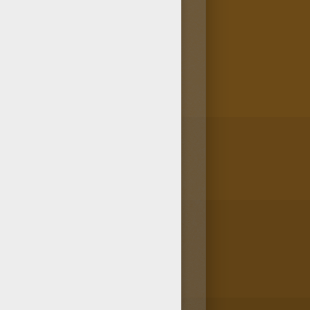
ns la rubrique Coloriage
 petit roi Arthur directement