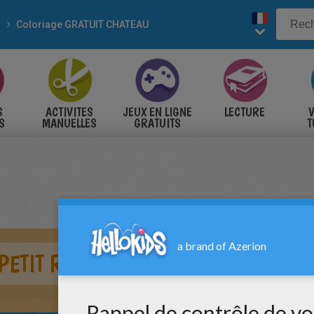
Coloriage GRATUIT CHATEAU
S
ACTIVITES
JEUX EN LIGNE
LECTURE
V
S
MANUELLES
GRATUITS
T
S
PETIT ROI ARTHUR