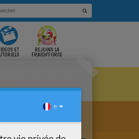
IDÉOS ET
REJOINS LA
UTORIELS
FRAICH'FORCE