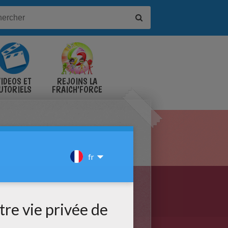
IDÉOS ET
REJOINS LA
UTORIELS
FRAICH'FORCE