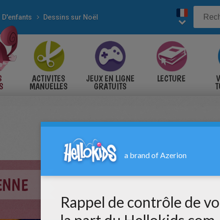
D'enfants
Dessins sur Noël
S
ACTIVITES
JEUX EN LIGNE
LECTURE
V
S
MANUELLES
GRATUITS
T
S
RENNE