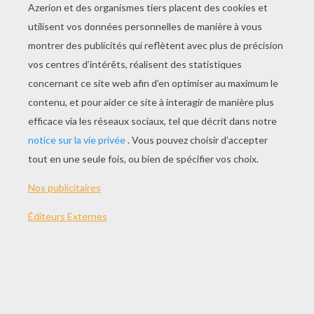
978-2012017283
Le Bal des Papillons approche! Les Princesses de la
Chambre des Coquelicots ont hâte d'y aller en tapis
volant ! Mais quand Noémie est accusée d'avoir volé