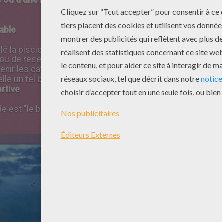
able
é la pisciculture)
ou de réservoirs
enir les catastrophes naturelles (inondations)
lle un tel barrage un barrage hydroélectrique)
ortive
 est "le barrage des trois gorges" en Chine. C'est un bar