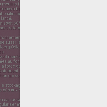
 moulins fonctionnaient sur ce principe. Il s'agissait d'
s premiers barrages hydroélectrique furent construits. Losqu
ationalisation des ressources hydroliques, un vaste pro
 lancé.
urnissait 60% de l'énergie consommée en France. Mais avec 
ment retombé. S'il est vrai qu'une centrale nucléaire founi
vironnement.
ilise aussi l'eau dans d'autres contextes. On utilise par e
lorsqu'elle monte puis en la faisant passer dans des turb
es.
nt menées à l'heure actuelle pour trouver de nouvelles 
cées au fond des mers pour exploiter la force des courant
 la force des vagues...
ntribuent à favoriser le transport fluvial en régulant les c
ation qui sont généralement associés à des écluses), et e
r le stockage temporaire de l'eau et le contrôle des débit
ts dûs aux crues. Le barrage des Trois gorges en Chine, l
n en eau potable est une des plus grandes conquêtes auxqu
ulariser et de sécuriser l'alimentation des villes en eau po