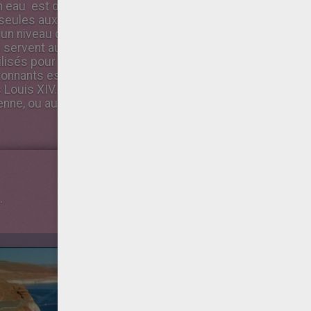
en eau est d'autant plus nécessaire que les nappes souter
seules aux besoins. L'eau stockée peut même servir à dilue
 un niveau de qualité acceptable.
 servent aussi aux loisirs et à la pisciculture.
ilisés pour la la défense des villes en cas d'attaque !
tonnants est le gigantesque système mis en place pour l'
Louis XIV. L'utilisation des barrages à des fins militaires
nne, ou aux Pays-Bas durant la guerre de 39-45.
.