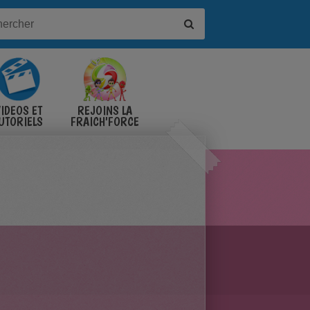
IDÉOS ET
REJOINS LA
UTORIELS
FRAICH'FORCE