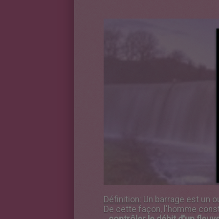
Définition:
Un barrage est un ou
De cette façon, l'homme constit
-
contrôler le débit d'un fleuv