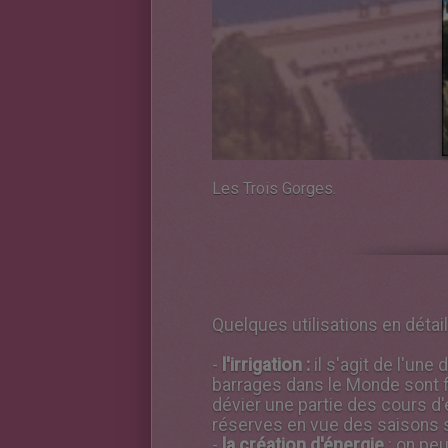
Les Trois Gorges.
Quelques utilisations en détail.
-
l'irrigation :
il s'agit de l'une
barrages dans le Monde sont fa
dévier une partie des cours d'
réserves en vue des saisons 
-
la création d'énergie
: on peu