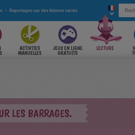
es
Reportages sur des thèmes variés
S
ACTIVITES
JEUX EN LIGNE
LECTURE
V
S
MANUELLES
GRATUITS
T
S
UR LES BARRAGES.