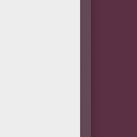
 la moitié des constructions de
n de l'eau (elle consite à
eau (pour constituer des
 d'exploitation est connu