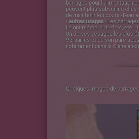
barrages pour l'alimentation 
peuvent plus subvenir à elles 
de maintenir les cours d'eau à
-
autres usages
: Les barrages
Ils ont même, autrefois, été ut
Un de ses vestiges les plus é
Versailles et de son parc sous 
notamment dans la Chine ancie
Quelques images de barrages