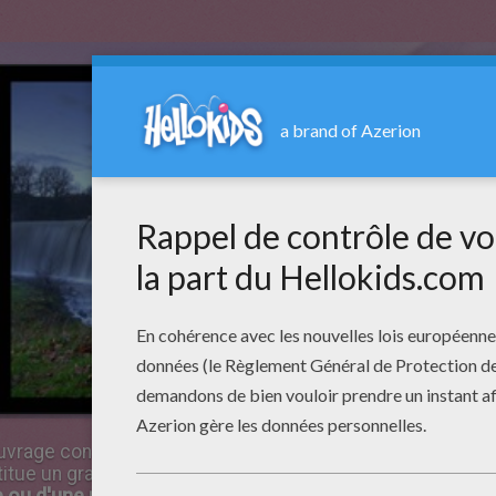
vrage construit à travers un cours d'eau, pour retenir l'ea
ue un grand réservoir d'eau, qu'il peut utiliser pour :
e ou d'une rivière
et ainsi rendre le cours d'eau navigable 