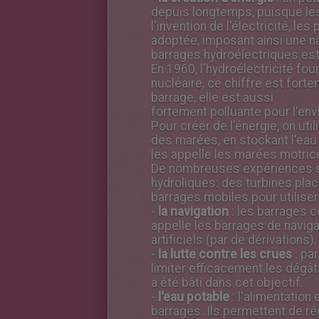
depuis longtemps, puisque les
l'invention de l'électricité, le
adoptée, imposant ainsi une n
barrages hydroélectriques est
En 1960, l'hydroélectricité fo
nucléaire, ce chiffre est forte
barrage, elle est aussi
fortement polluante pour l'en
Pour créer de l'énergie, on ut
des marées, en stockant l'eau 
les appelle les marées motric
De nombreuses expériences so
hydroliques: des turbines pla
barrages mobiles pour utiliser
-
la navigation
: les barrages co
appelle les barrages de navig
artificiels (par de dérivations).
-
la lutte contre les crues
: pa
limiter efficacement les dégâ
a été bâti dans cet objectif.
-
l'eau potable
: l'alimentatio
barrages. Ils permettent de rég