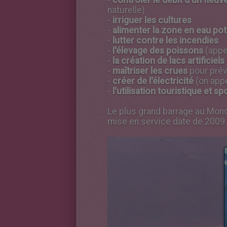
naturelle)
-
irriguer les cultures
-
alimenter la zone en eau pot
-
lutter contre les incendies
-
l'élevage des poissons
(appel
-
la création de lacs artificiels
-
maîtriser les crues
pour prév
-
créer de l'électricité
(on appe
-
l'utilisation touristique et sp
Le plus grand barrage au Monde
mise en service date de 2009.