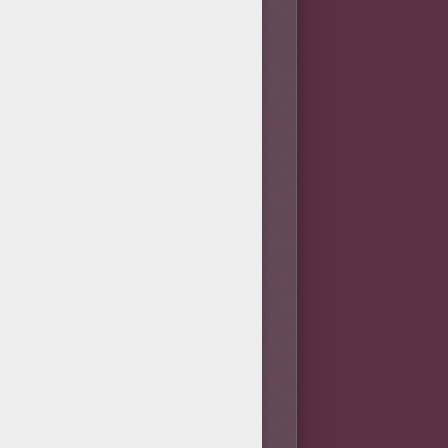
raines, surexploitées, ne
r les rejets polluants, afin
alimentation du château de
 fut mise en pratique