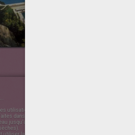
..
 des utilisations les plus anciennes des barrages. Près de
ites dans ce but. Le barrage peut permettre une dérivatio
eau jusqu'aux terrains cultivés) ou bien un stockage de l'
sèches).
t utiliser la force de l'eau pour créer de l'énergie. Ce type