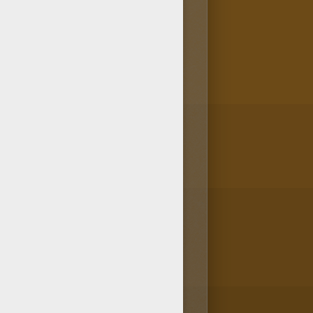
iages il y en a beaucoup sur
riage Roucoups.