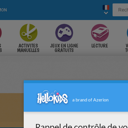
MON
S
ACTIVITES
JEUX EN LIGNE
LECTURE
V
S
MANUELLES
GRATUITS
T
S