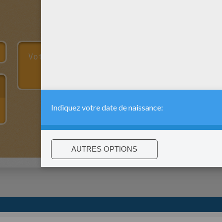
:
support@hellokids.com
|
Conditions
|
Cookies
|
Paramètres de c