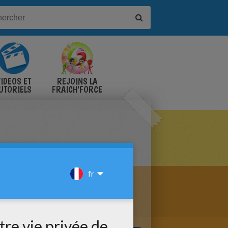
IDÉOS ET
REJOINS LA
UTORIELS
FRAICH'FORCE