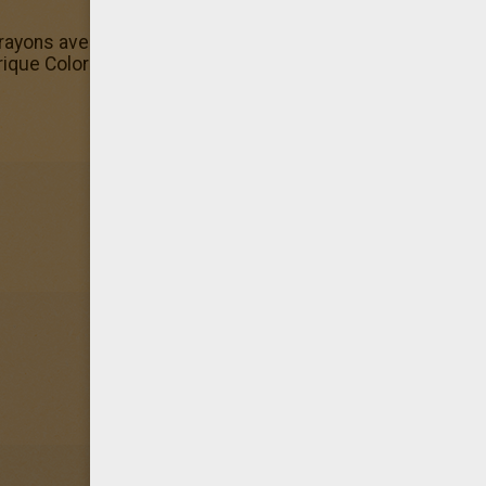
rayons avec les coloriages en ligne d'Hellokids. Des color
ubrique Coloriage POKÉMON et tu t'apprêtes à faire le colo