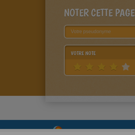
NOTER CETTE PAGE
VOTRE NOTE
About
|
Advertising
| Contact