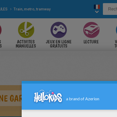
ULES
Train, metro, tramway
S
ACTIVITES
JEUX EN LIGNE
LECTURE
V
S
MANUELLES
GRATUITS
T
S
NE GARE