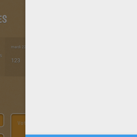
ES
mardi 22 Octobre 2019 à 08h32
5
123