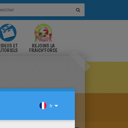
IDÉOS ET
REJOINS LA
UTORIELS
FRAICH'FORCE