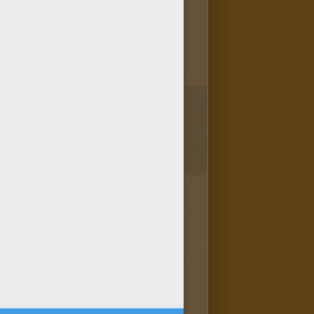
1
vote(s) - Note moyenne
5
/
5