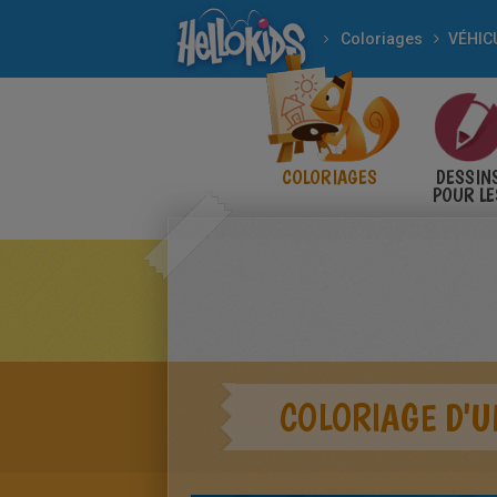
Coloriages
VÉHIC
COLORIAGES
DESSIN
POUR LE
ENFANT
COLORIAGE D'U