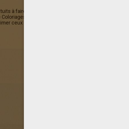
uits à faire en ligne ? Ce coloriage d'une gare est dispon
e Coloriages de Trains contient d'autres coloriages comme
imer ceux qui te plaisent le plus.