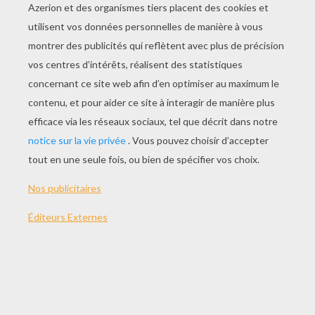
Voici un bracelet simple et très féminin qui ne
demande que quelques minutes de fabrication.
Idéal pour la
fête des mères
, ou pour la
Saint
Valentin
!
MATÉRIEL NÉCESSAIRE
des boutons de nacre
un fil de cuir assorti aux boutons
Il faut compter environ 20 boutons, mais tout
dépend de la taille du poignet et de la grosseur