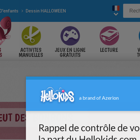
D'enfants
Dessin HALLOWEEN
S
ACTIVITES
JEUX EN LIGNE
LECTURE
V
S
MANUELLES
GRATUITS
T
S
VEUT DES BONBONS