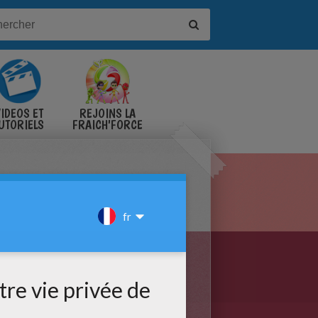
IDÉOS ET
REJOINS LA
UTORIELS
FRAICH'FORCE