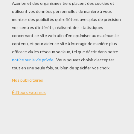
978-2070614783
Jenny reprend son récit où elle l'avait laissé à la fin de
La Fabuleuse histoire de Jenny B. Toujours au foyer,
elle rêve de sa mère actrice à Hollywood. De son côté,
Cam suit des cours pour voir si elle pourrait adopter
Jenny. Pour la fin d'année, l'école de Jenny monte la
pièce Un conte de Noël où Jenny joue le rôle principal :