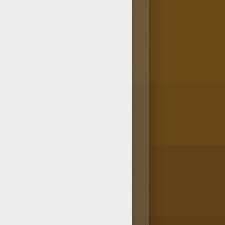
ier à quelqu'un, va-vite dans
ids te propose le Marque-