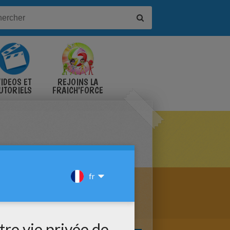
IDÉOS ET
REJOINS LA
UTORIELS
FRAICH'FORCE