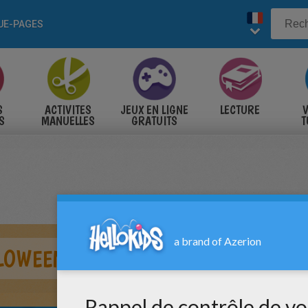
UE-PAGES
S
ACTIVITES
JEUX EN LIGNE
LECTURE
V
S
MANUELLES
GRATUITS
T
S
LOWEEN À COLORIER