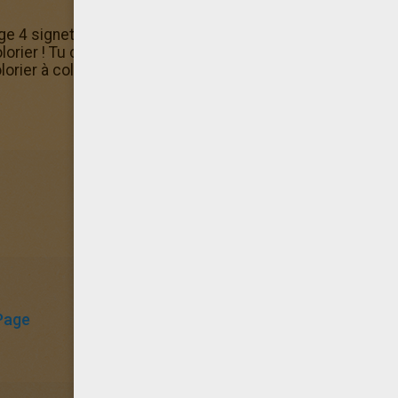
ge 4 signets Halloween à colorier de Marque-pages à color
lorier ! Tu cherches des Marque-pages à colorier? Hellok
orier à colorier en t'amusant! Tu pourras aussi l'imprimer.
Page