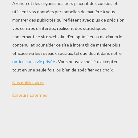
978-2070625536
Alfred Kropp, antihéros, jeune Américain de
quinze ans, timide, maladroit, géant solitaire et
orphelin, va sauver le monde… par accident!
Recueilli par son oncle Farrell après la mort de sa