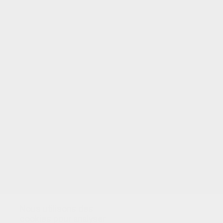
VOTRE NOTE
Nous utilisons des
cookies pour analyser