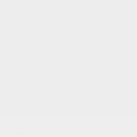
VOTRE NOTE
Nous utilisons des
cookies pour analyser