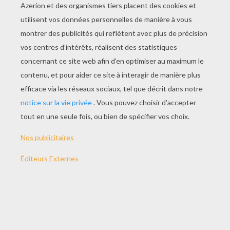
Musique De John Cena
John Cena V.S Umaga