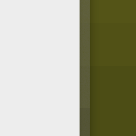
1
vote(s) - Note moyenne
5
/
5