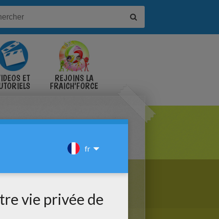
IDÉOS ET
REJOINS LA
UTORIELS
FRAICH'FORCE