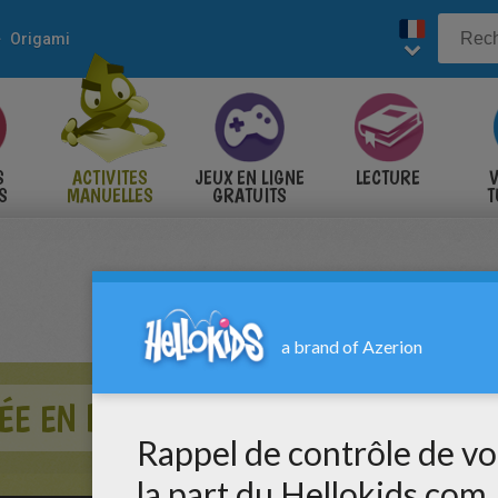
Origami
S
ACTIVITES
JEUX EN LIGNE
LECTURE
V
S
MANUELLES
GRATUITS
T
S
ÉE EN PAPIER