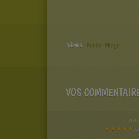
THÈMES:
Fusée
Pliage
VOS COMMENTAIR
bruh
5
/