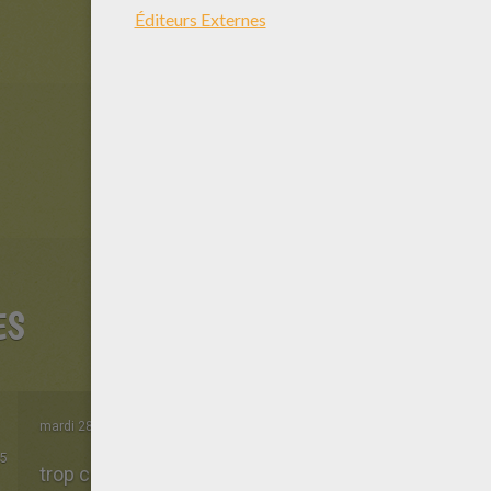
ES
mardi 28 Avril 2020 à 09h09
5
trop cool