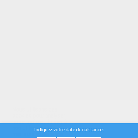
VOTRE NOTE
Nous utilisons des
cookies pour analyser
notre trafic et donner à
nos utilisateurs la
meilleure expérience