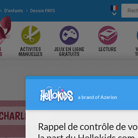
D'enfants
Dessin PAYS
S
ACTIVITES
JEUX EN LIGNE
LECTURE
V
S
MANUELLES
GRATUITS
T
S
CHARLES