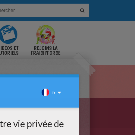
IDÉOS ET
REJOINS LA
UTORIELS
FRAICH'FORCE