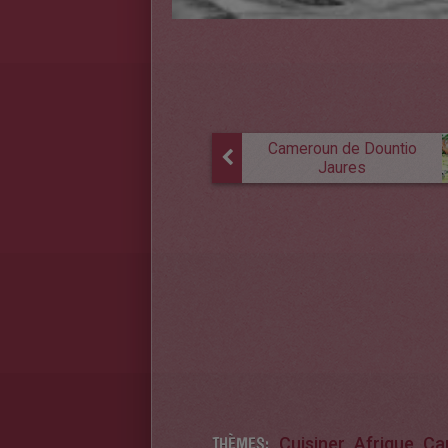
Cameroun de Dountio
Jaures
THÈMES:
Cuisiner
Afrique
Ca