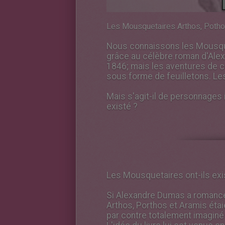
Les Mousquetaires Arthos, Pothos
Nous connaissons les Mousquet
grâce au célèbre roman d'Alexa
1846; mais les aventures de c
sous forme de feuilletons. Le
Mais s'agit-il de personnages 
existé ?
Les Mousquetaires ont-ils exi
Si Alexandre Dumas a romancé l
Arthos, Porthos et Aramis étaie
par contre totalement imaginé l