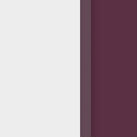
 qui fut historiquement le
onnage à son roman, en le
'histoire d'Alexandre Dumas les