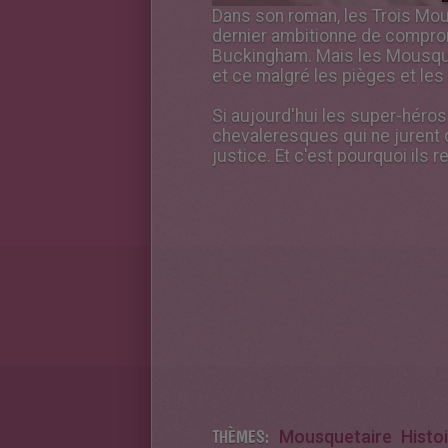
Dans son roman, les Trois Mous
dernier ambitionne de comprome
Buckingham. Mais les Mousqueta
et ce malgré les pièges et les
Si aujourd'hui les super-héro
chevaleresques qui ne jurent 
justice. Et c'est pourquoi ils
THÈMES:
Mousquetaire
Histo