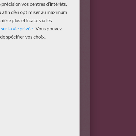
 surtout devenus célèbres
lié en 1844, puis republié en
ans un journal de l'époque,
emps !
e... ou bien ont-ils vraiment
 personnages bien réels.
rvice du Roi Louis XIII. Il a
in de la Cour.