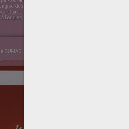
en parcourant les mémoires de Monsieur D'Artagnan (1709),
pagnie des Mousquetaires. Il intègrera d'ailleurs ce pers
quetaires au fil du déroulement de l‘histoire. Mais dans l
 l‘origine, d'où le titre du roman.
dre DUMAS