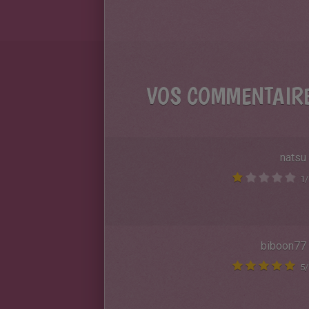
VOS COMMENTAIR
natsu
1
/
biboon77
5
/