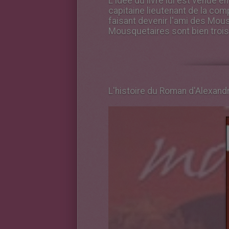
L'idée du livre lui est venue 
capitaine lieutenant de la com
faisant devenir l'ami des Mous
Mousquetaires sont bien trois à
L'histoire du Roman d'Alexan