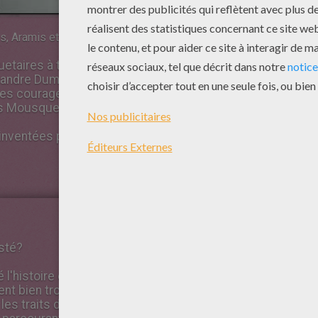
, Aramis et D'Artagnan.
aires à travers le petit et le grand écran, mais ils sont
ndre Dumas, « Les Trois Mousquetaires ». Le livre fut pub
es courageux chevaliers étaient narrées bien avant cela d
s Mousquetaires font donc parler d'eux depuis bien longt
inventées par Alexandre Dumas pour les besoins de son livr
sté?
'histoire des Mousquetaires, il s'est pourtant inspiré de
nt bien trois mousquetaires, c'est-à-dire des soldats au se
es traits de caractère et les intrigues qui sévissent au se