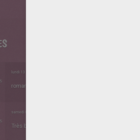
ES
lundi 13 Mai 2019 à 21h55
5
roman trop long (+ de 800 pages)
samedi 01 Avril 2017 à 09h10
5
Très bonne histoire