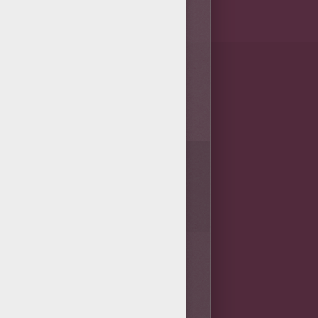
3
vote(s) - Note moyenne
3.7
/
5