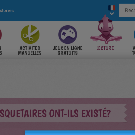
 stories
S
ACTIVITES
JEUX EN LIGNE
LECTURE
V
S
MANUELLES
GRATUITS
T
S
SQUETAIRES ONT-ILS EXISTÉ?