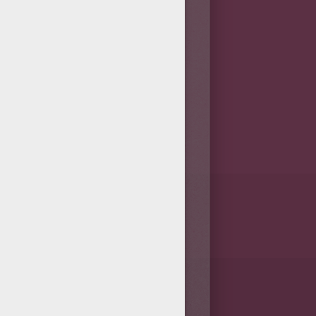
 lui aussi a bien existé. Ce
t sa liaison avec le Duc de
réserver son alliance royale,
use Milady de Winter.
e type de héros
s valeurs de courage et de