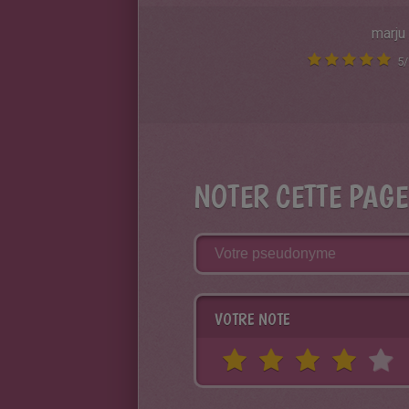
marju
5
/
NOTER CETTE PAGE
VOTRE NOTE