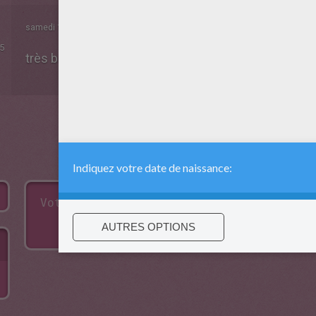
samedi 11 Janvier 2014 à 08h58
5
très bien pour les enfants