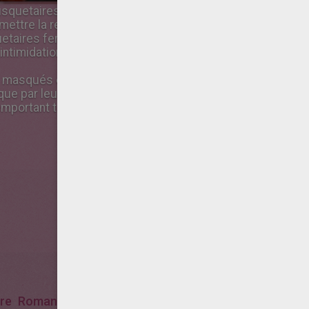
quetaires déjouent les plans du Cardinal de Richelieu, qui
ttre la reine Anne d'Autriche aux yeux du Roi, en révélan
ires feront tout pour défendre l'honneur de la Reine et p
 intimidations du Cardinal et de son agent, la peu scrupule
s masqués et aux pouvoirs extraordinaires ont remplacé c
que par leur épée, ils n'en véhiculent pas moins les même
 remportant toujours autant de succès!
ire
Roman