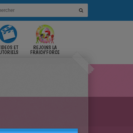
IDÉOS ET
REJOINS LA
UTORIELS
FRAICH'FORCE