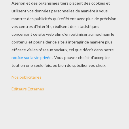
Pour jouer au
jeu de bataille
, il faut être au moins
deux joueurs.
Commence par distribuer toutes les cartes entre
les joueurs (une par une).
Chacun les place devant lui en faisant un paquet
et sans les regarder.
Une fois que toutes les cartes ont été
distribuées, la partie peut commencer.
Voici l'ordre des cartes,
de la plus forte à la
moins forte
:
As
Roi
Reine
Valet
Dix
Neuf
Huit