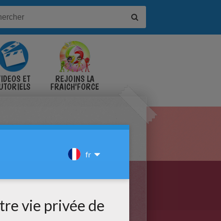
IDÉOS ET
REJOINS LA
UTORIELS
FRAICH'FORCE