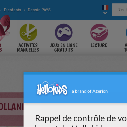
D'enfants
Dessin PAYS
S
ACTIVITES
JEUX EN LIGNE
LECTURE
V
S
MANUELLES
GRATUITS
T
S
ROLLAND