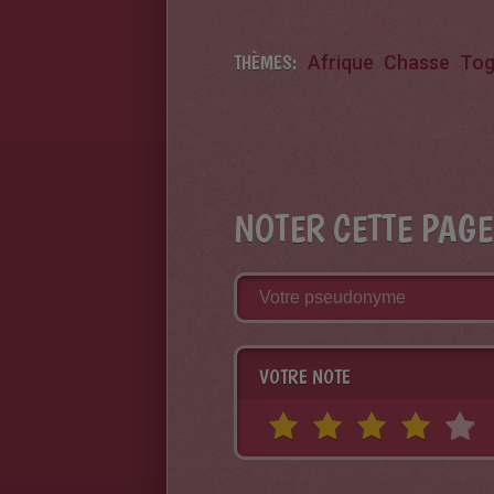
THÈMES:
Afrique
Chasse
To
NOTER CETTE PAGE
VOTRE NOTE