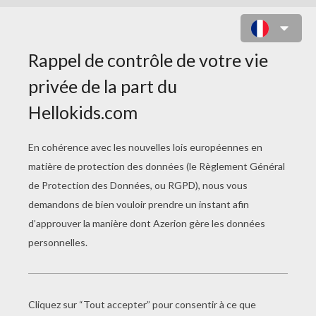
Le coyote est maigre, il pèse
rarement plus de 15 kg.