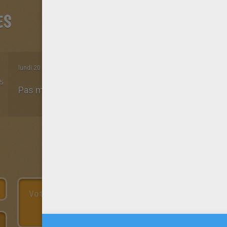
ES
lundi 20 Avril 2020 à 19h24
5
Pas mal