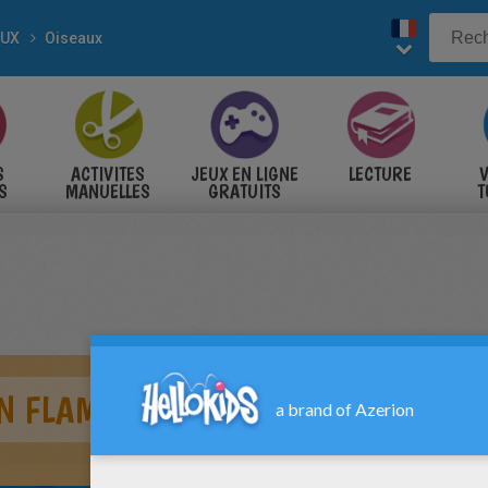
AUX
Oiseaux
S
ACTIVITES
JEUX EN LIGNE
LECTURE
V
S
MANUELLES
GRATUITS
T
S
UN FLAMANT