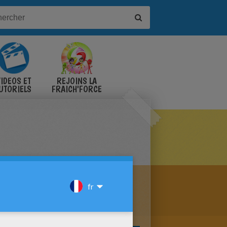
IDÉOS ET
REJOINS LA
UTORIELS
FRAICH'FORCE