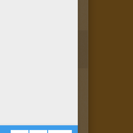
1
vote(s) - Note moyenne
3
/
5