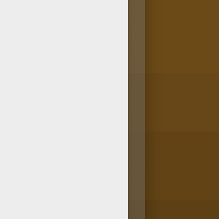
ge d'un flamant te plait? Va-