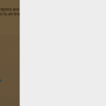
ayons avec les coloriages en ligne d'Hellokids. Le coloria
où tu en trouveras plein d'autres gratuits!
e