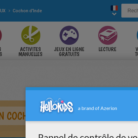
AUX
Cochon d'Inde
S
ACTIVITES
JEUX EN LIGNE
LECTURE
V
S
MANUELLES
GRATUITS
T
S
N COCHON D'INDE À IMPRIMER