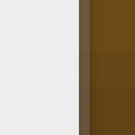
orier le coloriage d'un COCHON
achine à colorier est là pour