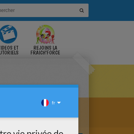
IDÉOS ET
REJOINS LA
UTORIELS
FRAICH'FORCE