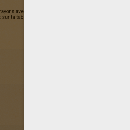
rayons avec les coloriages en ligne d'Hellokids. Pour col
ur ta tablette ou ton ordinateur, rien de plus simple, la m