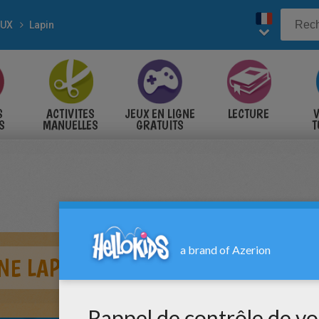
AUX
Lapin
S
ACTIVITES
JEUX EN LIGNE
LECTURE
V
S
MANUELLES
GRATUITS
T
S
NE LAPINE À IMPRIMER