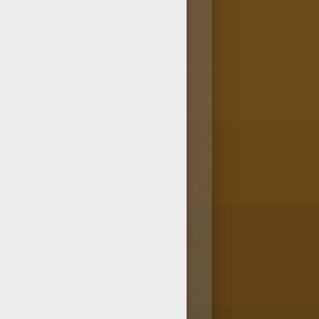
s ou à tes amis ! Tu as trouvé
uci, ce coloriage d'une