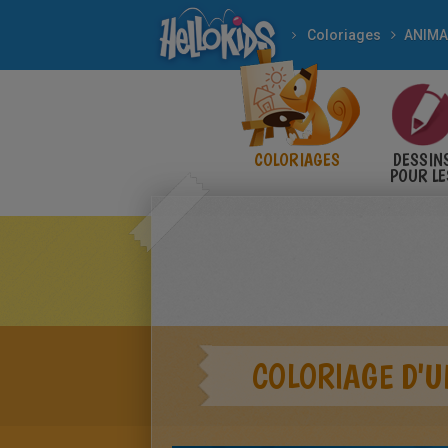
Coloriages
ANIM
COLORIAGES
DESSIN
POUR LE
ENFANT
COLORIAGE D'U