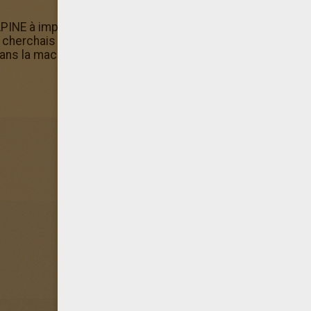
INE à imprimer terminé, n'hésite pas à l'offir à tes parent
 cherchais mais tu n'as pas de quoi l'imprimer ? Pas de so
ns la machine à colorier en ligne d'Hellokids.