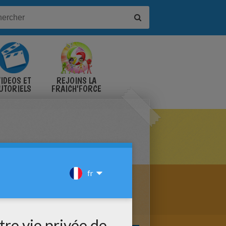
IDÉOS ET
REJOINS LA
UTORIELS
FRAICH'FORCE