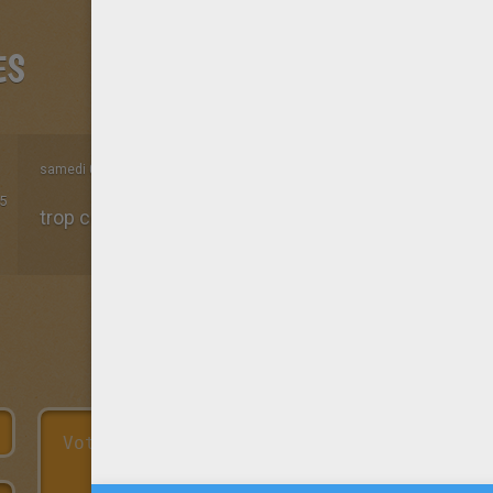
ES
samedi 07 Juin 2014 à 08h42
5
trop cool