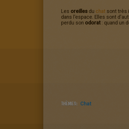
Les
oreilles
du
chat
sont très 
dans l'espace. Elles sont d'au
perdu son
odorat
: quand un 
THÈMES:
Chat