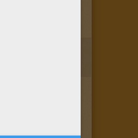
1
vote(s) - Note moyenne
5
/
5