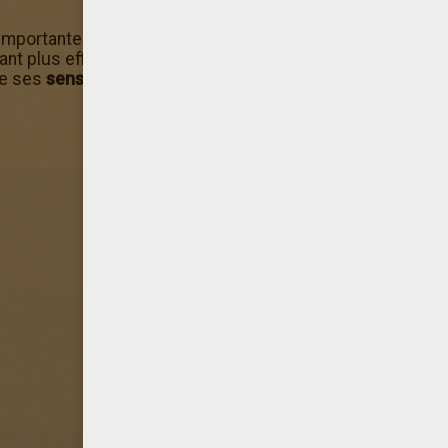
importantes : elles peuvent capter des sons très aigus et 
tant plus efficaces quand le chat est partiellement ou tot
de ses
sens
fait défaut, il est compensé par les autres.