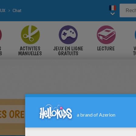
AUX
Chat
S
ACTIVITES
JEUX EN LIGNE
LECTURE
V
S
MANUELLES
GRATUITS
T
S
S OREILLES