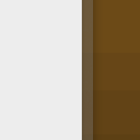
aident le chat à se repérer
alement
aveugle
, ou bien qu'il a