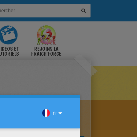
IDÉOS ET
REJOINS LA
UTORIELS
FRAICH'FORCE