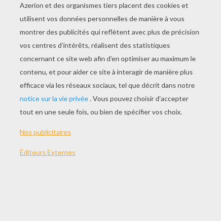
la valeur est immédiatement supérieure.
Si la carte découverte sur son paquet n'est
pas celle qui convient, il regarde alors s'il
peut la placer sur le jeu d'un autre joueur.
Il joue ainsi jusqu'à ce qu'il ne puisse plus
poser de cartes.
Puis c'est au joueur suivant.
Celui qui s'est le premier débarrassé de toutes
ses cartes est le gagnant.
THÈMES:
Carte
VOS COMMENTAIRES