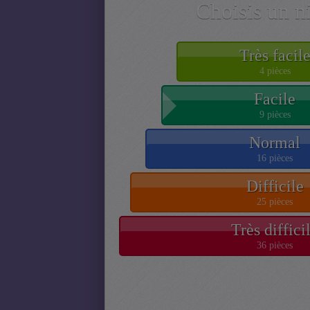
Choisis un n
Très facil
4 pièces
Facile
9 pièces
Normal
16 pièces
Difficile
25 pièces
Très diffici
36 pièces