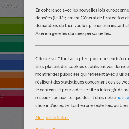
iveau
e
le
Com