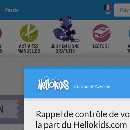
Puzzle
S
ACTIVITES
JEUX EN LIGNE
LECTURE
V
S
MANUELLES
GRATUITS
T
S
N