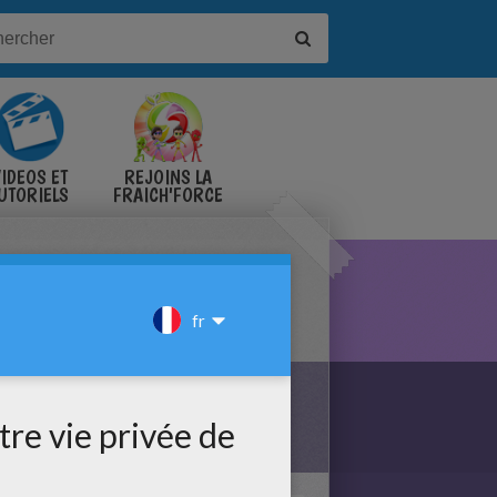
IDÉOS ET
REJOINS LA
UTORIELS
FRAICH'FORCE