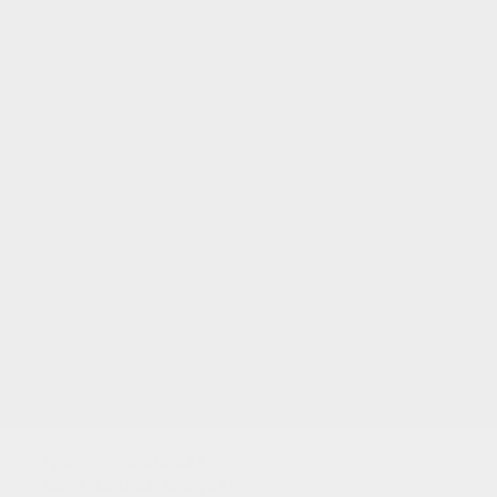
VOTRE NOTE
Nous utilisons des
cookies pour analyser