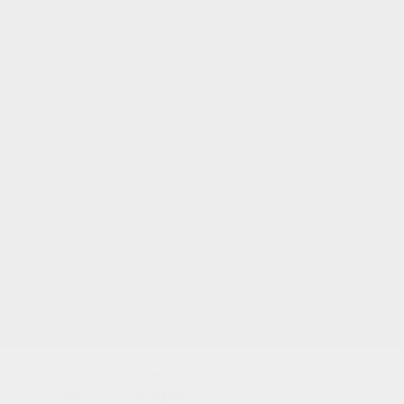
VOTRE NOTE
Nous utilisons des
cookies pour analyser