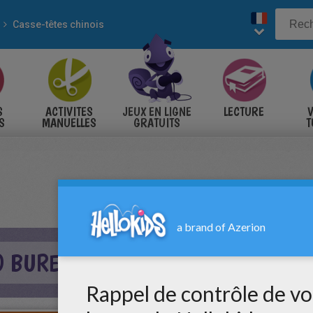
Casse-têtes chinois
S
ACTIVITES
JEUX EN LIGNE
LECTURE
V
S
MANUELLES
GRATUITS
T
S
ÉO BUREAU