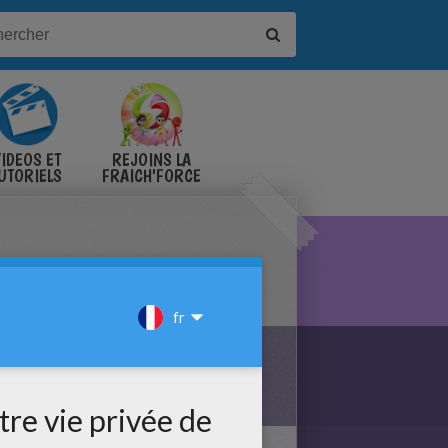
IDÉOS ET
REJOINS LA
UTORIELS
FRAICH'FORCE