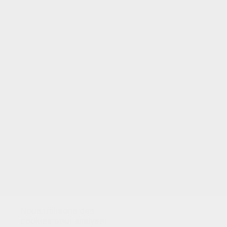
VOTRE NOTE
Nous utilisons des
cookies pour analyser