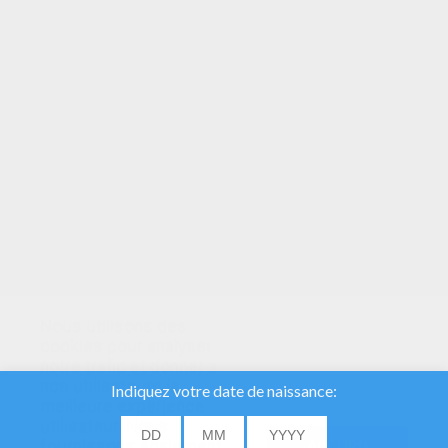
VOTRE NOTE
Nous utilisons des
cookies pour analyser
notre trafic et donner à
nos utilisateurs la
meilleure expérience
utilisateur. Nous
fournissons également
ACCORD