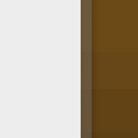
de souci, ce coloriage elfe à
il y a de superbes coloriage
 FEE!