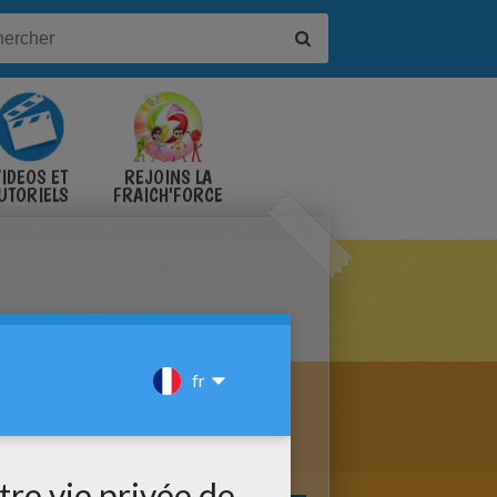
IDÉOS ET
REJOINS LA
UTORIELS
FRAICH'FORCE