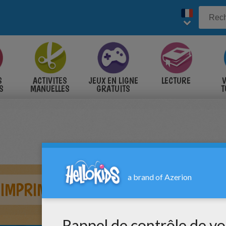
S
ACTIVITES
JEUX EN LIGNE
LECTURE
V
S
MANUELLES
GRATUITS
T
S
À IMPRIMER