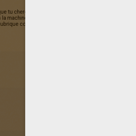
que tu cherchais mais tu n'as pas de quoi l'imprimer ? Pas 
s la machine à colorier en ligne d'Hellokids. En ce moment 
 rubrique coloriage. Va-vite voir dans la catégorie Coloriage