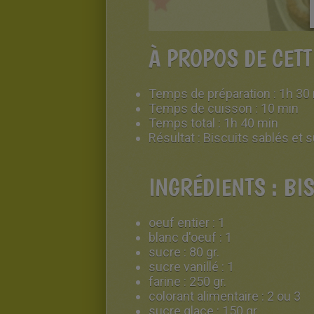
À PROPOS DE CETT
Temps de préparation :
1h 30
Temps de cuisson :
10 min
Temps total :
1h 40 min
Résultat :
Biscuits sablés et 
INGRÉDIENTS : BI
oeuf entier
:
1
blanc d'oeuf
:
1
sucre
:
80 gr.
sucre vanillé
:
1
farine
:
250 gr.
colorant alimentaire
:
2 ou 3
sucre glace
:
150 gr.