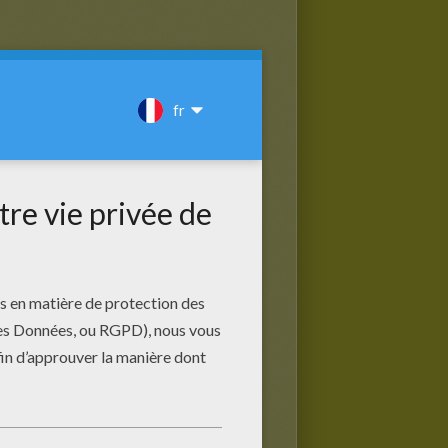
?
va être engloutie bien plus vite
tre petite terreur se régalera