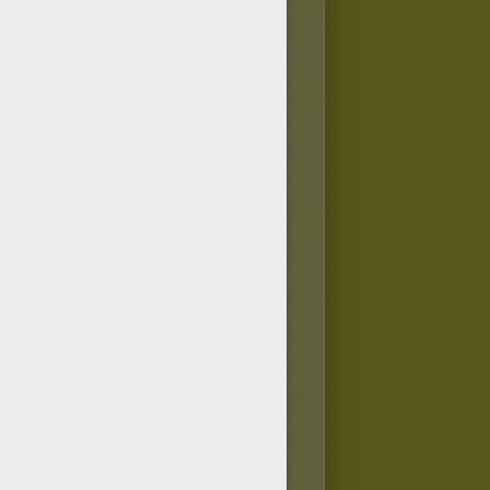
vec des feutres alimentaires,
er des colorants alimentaires
oto pour dessiner sur les