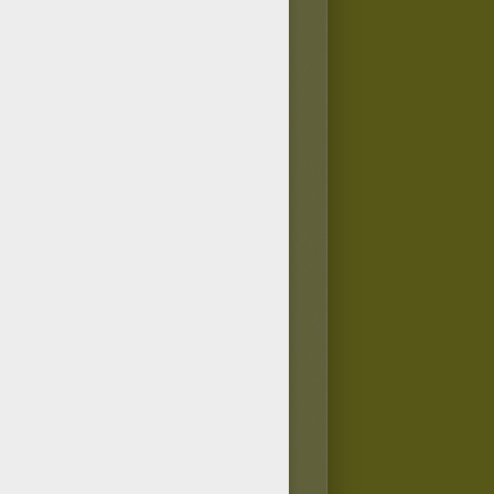
TTE
aires