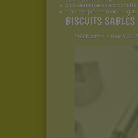
pics alimentaires à brochette
emporte-pièces (non obligato
BISCUITS SABLÉS 
Préchauffer le four à 2