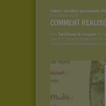
Sablés-sucettes gourmands d'
26 Octobre 2010
COMMENT RÉALISE
Des
fantômes à croquer
et d
que les fameux bonbons! Ces s
autant pendant la préparation 