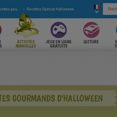
Recettes pour enfants
Recettes Spécial Halloween
S
ACTIVITES
JEUX EN LIGNE
LECTURE
V
S
MANUELLES
GRATUITS
T
S
TES GOURMANDS D'HALLOWEEN