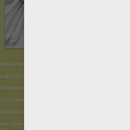
uf verser le sucre et le sucre vanillé.
usqu'à ce que le mélange blanchisse.
s dés de beurre mou.
 et former une boule de pâte et la placer 1 heure au frais
en laissant au moins 0,5mm d'épaisseur en utilisant un pe
tre choix dans la pâte (dinosaures, fantômes ..) Il est é
èces