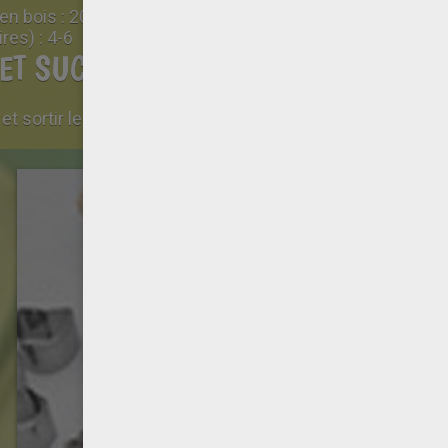
 en bois
:
20
ires)
:
4-6
ET SUCETTES HALLOWEEN, LA RECE
00° et sortir les ustensiles et ingrédients nécess