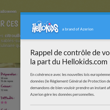
Halloween
R CES BISCUITS POUR HALLOWEEN
es
citrouilles sucrées
, voici une
recette d'Halloween
qui 
ablés-sucettes d'Halloween sont simples à réaliser et vo
culinaire que durant le goûter! A vos fourneaux !