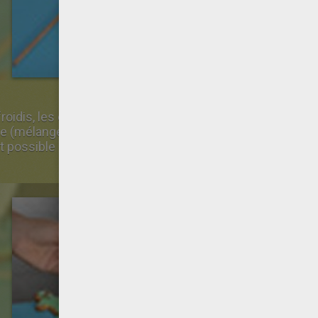
efroidis, les décorer au choix: soit en dessinant dessus a
ge (mélange du sucre glace avec un blanc d'oeuf et ajout
nt possible d'utiliser une poche à douille comme sur la ph
s.