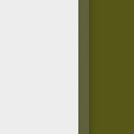
.
u de farine supplémentaire.
galement possible de se