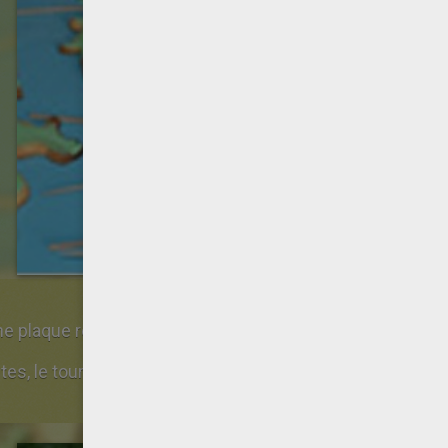
ne plaque recouverte de papier sulfurisé.
 minutes, le tour est joué et les résultats rav