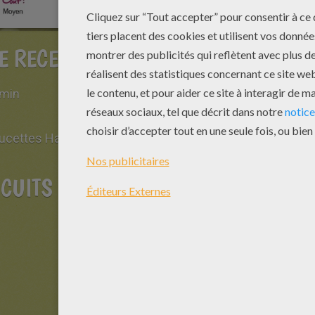
E RECETTE
 min
sucettes Halloween
SCUITS SABLÉS ET SUCETTES HALL