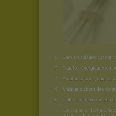
Dans un saladier casser l'œ
Fouetter énergiquement j
Ajouter la farine, puis le
Malaxer du bout des doigts
Etaler la pâte au rouleau 
Découper les formes de vo
procurer des emporte-pi