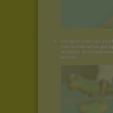
Lorsqu'ils sont cuits et r
soit en réalisant un glaça
au choix) . Il est égaleme
biscuit