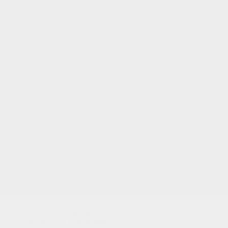
VOTRE NOTE
Nous utilisons des
cookies pour analyser